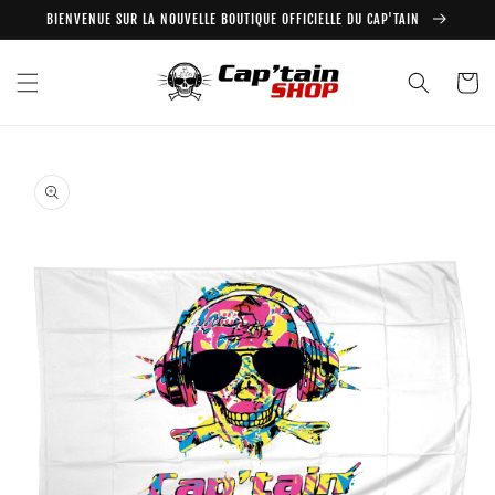
et
BIENVENUE SUR LA NOUVELLE BOUTIQUE OFFICIELLE DU CAP'TAIN
passer
au
contenu
Panier
Passer aux
informations
produits