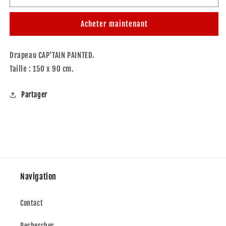
DRAPEAU
DRAPEAU
CAP&#39;TAIN
CAP&#39;TAIN
Acheter maintenant
PAINTED
PAINTED
Drapeau CAP'TAIN PAINTED.
Taille : 150 x 90 cm.
Partager
Navigation
Contact
Rechercher