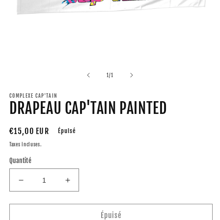
Ouvrir
le
média
de
1
/
1
1
dans
COMPLEXE CAP'TAIN
une
DRAPEAU CAP'TAIN PAINTED
fenêtre
modale
Prix
€15,00 EUR
Épuisé
habituel
Taxes incluses.
Quantité
Réduire
Augmenter
la
la
quantité
quantité
de
de
Épuisé